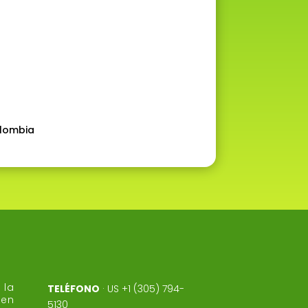
olombia
la
TELÉFONO
·
US +1 (305) 794-
 en
5130