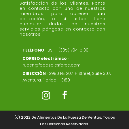
Satisfacción de los Clientes;
Ponte
en contacto con uno de nuestros
miembros para obtener una
cotización, o si usted tiene
cualquier dudas de nuestros
servicios póngase en contacto con
nosotros.
TELÉFONO
·
US +1 (305) 794-5130
CORREO electrónico
·
ruben@foodsalesforce.com
DIRECCIÓN
·
2980 NE 207TH Street, Suite 307,
Aventura, Florida – 3180


(c)
2022 De Alimentos De La Fuerza De Ventas. Todos
Los Derechos Reservados.