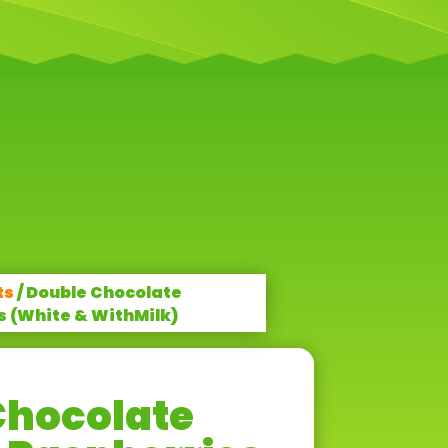
ts
/ Double Chocolate
 (White & WithMilk)
Chocolate