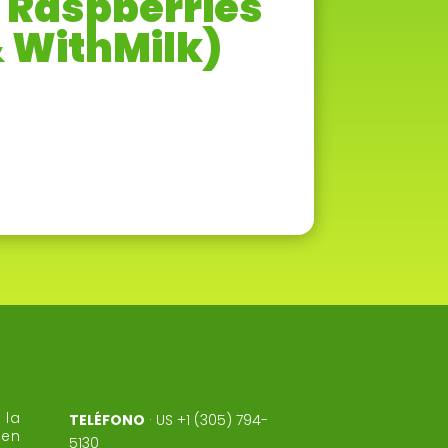
 Raspberries
 WithMilk)
la
TELÉFONO
·
US +1 (305) 794-
 en
5130