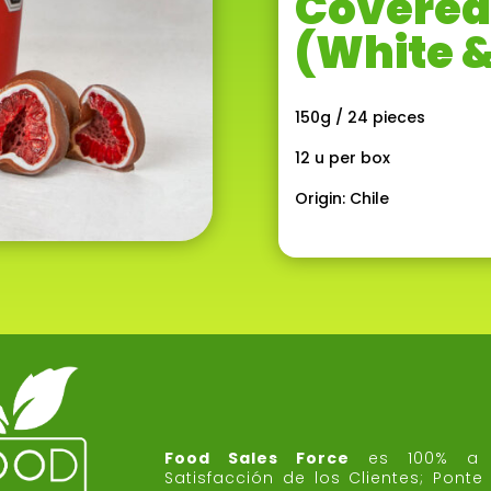
Covered
(White &
150g / 24 pieces
12 u per box
Origin: Chile
Food Sales Force
es 100% a 
Satisfacción de los Clientes;
Ponte